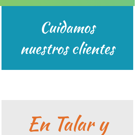
Cuidamos
Estamos su disposición 24 hras.x7
Escríbenos
nuestros clientes
En Talar y