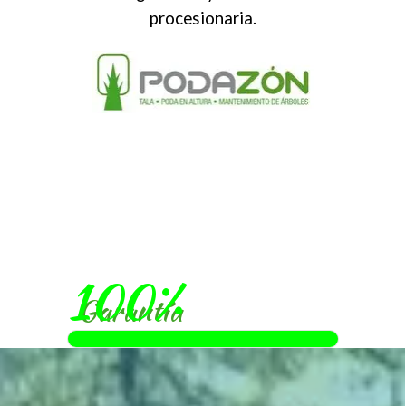
procesionaria.
100%
Garantía