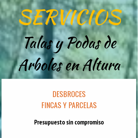
SERVICIOS
Talas y Podas de
Arboles en Altura
DESBROCES
FINCAS Y PARCELAS
Presupuesto sin compromiso